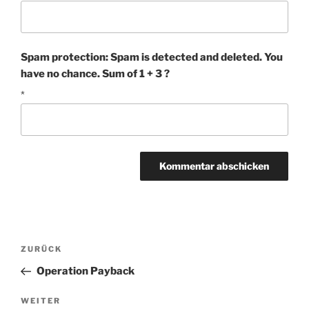
Spam protection: Spam is detected and deleted. You
have no chance. Sum of 1 + 3 ?
*
Beitragsnavigation
Vorheriger
ZURÜCK
Beitrag
Operation Payback
Nächster
WEITER