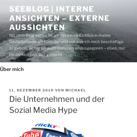
Zum
SEEBLOG | INTERNE
Inhalt
ANSICHTEN – EXTERNE
springen
AUSSICHTEN
Mit dem Blog versuche ich ein wenig Einblick in meine
Gedankenwelt als Künstler und mit was ich mich beschäftige
zu geben. Sicher ist auch manches unausgegoren – eben, nur
Gedanken bzw. laut gedacht
Über mich
VERÖFFENTLICHT
11. DEZEMBER 2010
VON
MICHAEL
AM
Die Unternehmen und der
Sozial Media Hype