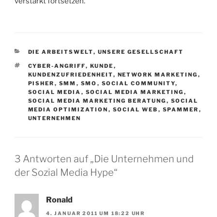
verstärkt fortsetzen.
KATEGORIEN
DIE ARBEITSWELT
,
UNSERE GESELLSCHAFT
SCHLAGWÖRTER
CYBER-ANGRIFF
,
KUNDE
,
KUNDENZUFRIEDENHEIT
,
NETWORK MARKETING
,
PISHER
,
SMM
,
SMO
,
SOCIAL COMMUNITY
,
SOCIAL MEDIA
,
SOCIAL MEDIA MARKETING
,
SOCIAL MEDIA MARKETING BERATUNG
,
SOCIAL
MEDIA OPTIMIZATION
,
SOCIAL WEB
,
SPAMMER
,
UNTERNEHMEN
3 Antworten auf „Die Unternehmen und
der Sozial Media Hype“
Ronald
4. JANUAR 2011 UM 18:22 UHR