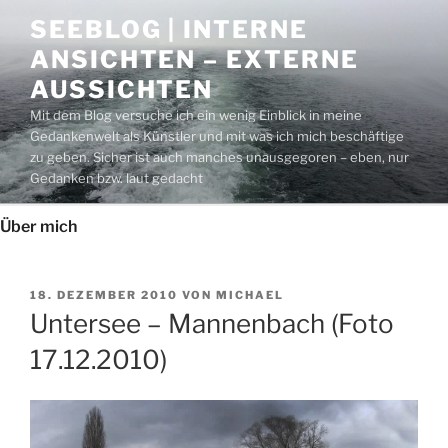
Zum
SEEBLOG | INTERNE
Inhalt
ANSICHTEN – EXTERNE
springen
AUSSICHTEN
Mit dem Blog versuche ich ein wenig Einblick in meine
Gedankenwelt als Künstler und mit was ich mich beschäftige
zu geben. Sicher ist auch manches unausgegoren – eben, nur
Gedanken bzw. laut gedacht
Über mich
VERÖFFENTLICHT
18. DEZEMBER 2010
VON
MICHAEL
AM
Untersee – Mannenbach (Foto
17.12.2010)