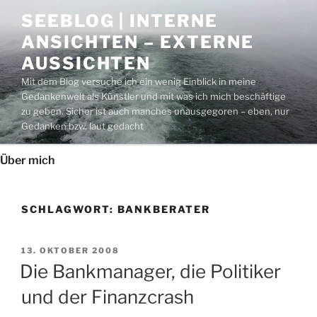
Zum
SEEBLOG | INTERNE
Inhalt
ANSICHTEN – EXTERNE
springen
AUSSICHTEN
Mit dem Blog versuche ich ein wenig Einblick in meine
Gedankenwelt als Künstler und mit was ich mich beschäftige
zu geben. Sicher ist auch manches unausgegoren – eben, nur
Gedanken bzw. laut gedacht
Über mich
SCHLAGWORT:
BANKBERATER
VERÖFFENTLICHT
13. OKTOBER 2008
AM
Die Bankmanager, die Politiker
und der Finanzcrash