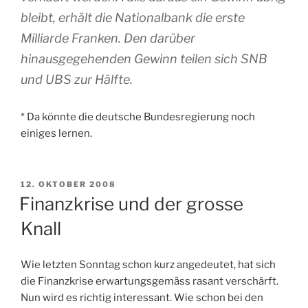
bleibt, erhält die Nationalbank die erste
Milliarde Franken. Den darüber
hinausgegehenden Gewinn teilen sich SNB
und UBS zur Hälfte.
* Da könnte die deutsche Bundesregierung noch
einiges lernen.
VERÖFFENTLICHT
12. OKTOBER 2008
AM
Finanzkrise und der grosse
Knall
Wie letzten Sonntag schon kurz angedeutet, hat sich
die Finanzkrise erwartungsgemäss rasant verschärft.
Nun wird es richtig interessant. Wie schon bei den