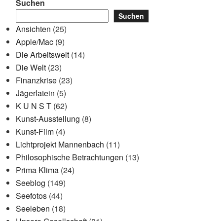
Beitrag
Suchen
Suchen
Ansichten
(25)
Apple/Mac
(9)
Die Arbeitswelt
(14)
Die Welt
(23)
Finanzkrise
(23)
Jägerlatein
(5)
K U N S T
(62)
Kunst-Ausstellung
(8)
Kunst-Film
(4)
Lichtprojekt Mannenbach
(11)
Philosophische Betrachtungen
(13)
Prima Klima
(24)
Seeblog
(149)
Seefotos
(44)
Seeleben
(18)