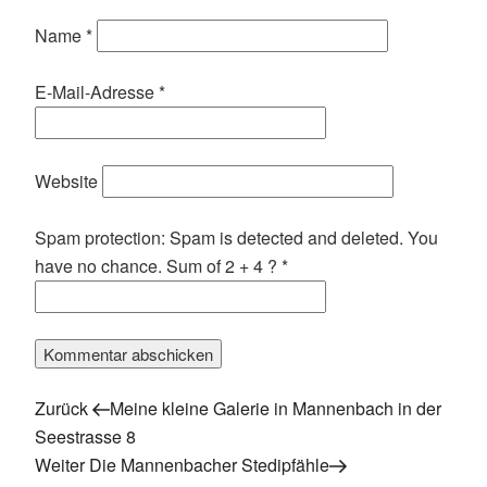
Name
*
E-Mail-Adresse
*
Website
Spam protection: Spam is detected and deleted. You
have no chance. Sum of 2 + 4 ?
*
Vorheriger
Beitragsnavigation
Zurück
Meine kleine Galerie in Mannenbach in der
Beitrag
Seestrasse 8
Nächster
Weiter
Die Mannenbacher Stedipfähle