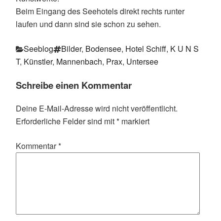
Beim Eingang des Seehotels direkt rechts runter
laufen und dann sind sie schon zu sehen.
Kategorien
Schlagwörter
Seeblog
Bilder
,
Bodensee
,
Hotel Schiff
,
K U N S
T
,
Künstler
,
Mannenbach
,
Prax
,
Untersee
Schreibe einen Kommentar
Deine E-Mail-Adresse wird nicht veröffentlicht.
Erforderliche Felder sind mit
*
markiert
Kommentar
*