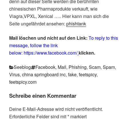
denn auf dieser Seite werden die berühmten
chinesischen Pharmaprodukte verkauft, wie
Viagra,VPXL, Xenical ….. Hier kann man sich die
Seite ungefährdet ansehen:
phishtank
Mail löschen und nicht auf den Link:
To reply to this
message, follow the link
below: https://www.facebook.com/
klicken.
Kategorien
Schlagwörter
Seeblog
Facebook
,
Mail
,
Phishing
,
Scam
,
Spam
,
Virus
,
china springboard inc
,
fake
,
feetspicy
,
feetspicy.com
Schreibe einen Kommentar
Deine E-Mail-Adresse wird nicht veröffentlicht.
Erforderliche Felder sind mit
*
markiert