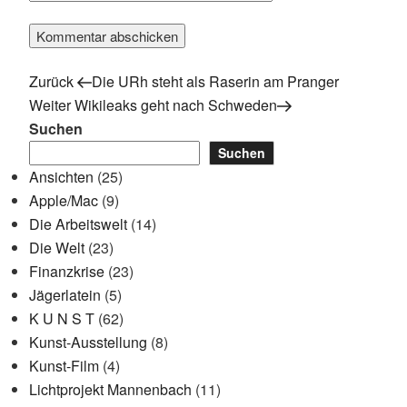
Vorheriger
Beitragsnavigation
Zurück
Die URh steht als Raserin am Pranger
Beitrag
Nächster
Weiter
Wikileaks geht nach Schweden
Beitrag
Suchen
Suchen
Ansichten
(25)
Apple/Mac
(9)
Die Arbeitswelt
(14)
Die Welt
(23)
Finanzkrise
(23)
Jägerlatein
(5)
K U N S T
(62)
Kunst-Ausstellung
(8)
Kunst-Film
(4)
Lichtprojekt Mannenbach
(11)