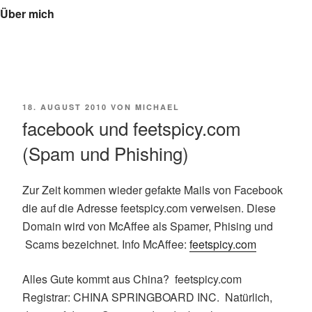
Über mich
VERÖFFENTLICHT
18. AUGUST 2010
VON
MICHAEL
AM
facebook und feetspicy.com
(Spam und Phishing)
Zur Zeit kommen wieder gefakte Mails von Facebook
die auf die Adresse feetspicy.com verweisen. Diese
Domain wird von McAffee als Spamer, Phising und
Scams bezeichnet. Info McAffee:
feetspicy.com
Alles Gute kommt aus China? feetspicy.com
Registrar: CHINA SPRINGBOARD INC. Natürlich,