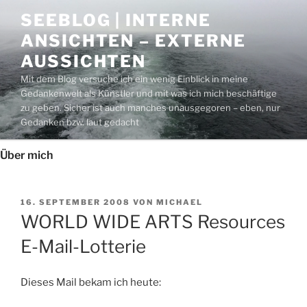
Zum
SEEBLOG | INTERNE
Inhalt
ANSICHTEN – EXTERNE
springen
AUSSICHTEN
Mit dem Blog versuche ich ein wenig Einblick in meine
Gedankenwelt als Künstler und mit was ich mich beschäftige
zu geben. Sicher ist auch manches unausgegoren – eben, nur
Gedanken bzw. laut gedacht
Über mich
VERÖFFENTLICHT
16. SEPTEMBER 2008
VON
MICHAEL
AM
WORLD WIDE ARTS Resources
E-Mail-Lotterie
Dieses Mail bekam ich heute: