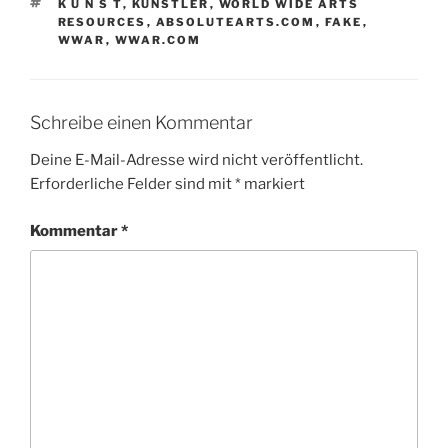
SCHLAGWÖRTER
K U N S T
,
KÜNSTLER
,
WORLD WIDE ARTS
RESOURCES
,
ABSOLUTEARTS.COM
,
FAKE
,
WWAR
,
WWAR.COM
Schreibe einen Kommentar
Deine E-Mail-Adresse wird nicht veröffentlicht.
Erforderliche Felder sind mit
*
markiert
Kommentar
*