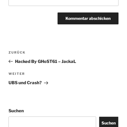
Beitragsnavigation
Vorheriger
ZURÜCK
Beitrag
Hacked By GHoST61 – JackaL
Nächster
WEITER
Beitrag
UBS und Crash?
Suchen
Suchen