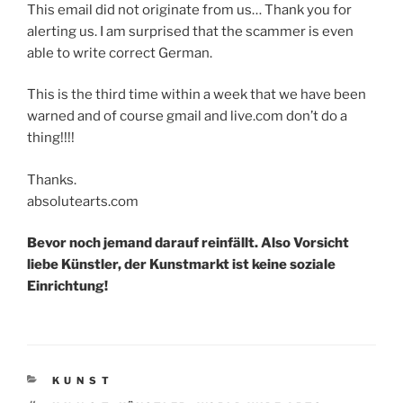
This email did not originate from us… Thank you for
alerting us. I am surprised that the scammer is even
able to write correct German.
This is the third time within a week that we have been
warned and of course gmail and live.com don’t do a
thing!!!!
Thanks.
absolutearts.com
Bevor noch jemand darauf reinfällt. Also Vorsicht
liebe Künstler, der Kunstmarkt ist keine soziale
Einrichtung!
KATEGORIEN
K U N S T