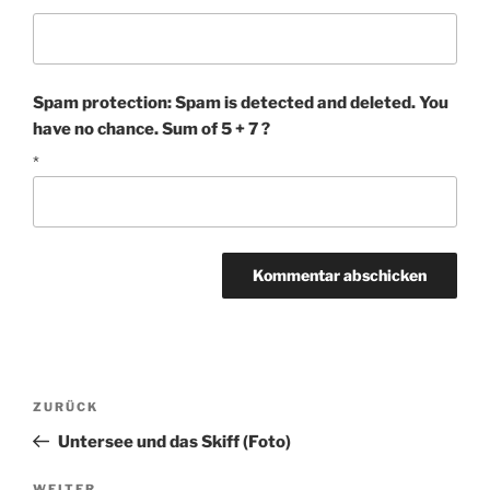
Spam protection: Spam is detected and deleted. You
have no chance. Sum of 5 + 7 ?
*
Beitragsnavigation
Vorheriger
ZURÜCK
Beitrag
Untersee und das Skiff (Foto)
WEITER