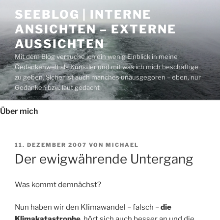
Zum
SEEBLOG | INTERNE
Inhalt
ANSICHTEN – EXTERNE
springen
AUSSICHTEN
Mit dem Blog versuche ich ein wenig Einblick in meine
Gedankenwelt als Künstler und mit was ich mich beschäftige
zu geben. Sicher ist auch manches unausgegoren – eben, nur
Gedanken bzw. laut gedacht
Über mich
VERÖFFENTLICHT
11. DEZEMBER 2007
VON
MICHAEL
AM
Der ewigwährende Untergang
Was kommt demnächst?
Nun haben wir den Klimawandel – falsch –
die
Klimakatastrophe
, hört sich auch besser an und die