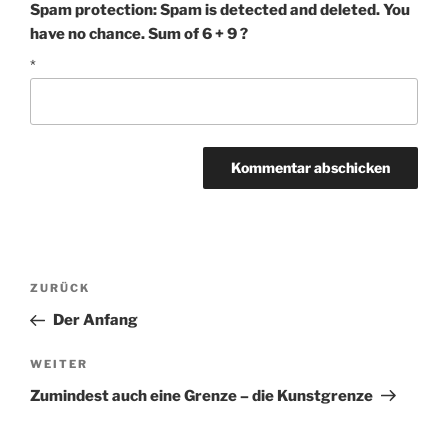
Spam protection: Spam is detected and deleted. You
have no chance. Sum of 6 + 9 ?
*
Beitragsnavigation
Vorheriger
ZURÜCK
Beitrag
Der Anfang
Nächster
WEITER
Beitrag
Zumindest auch eine Grenze – die Kunstgrenze