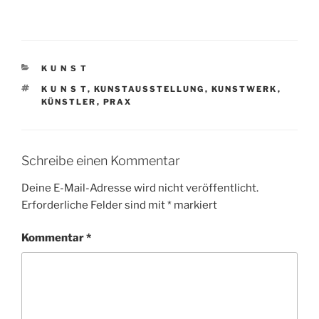
KATEGORIEN
K U N S T
SCHLAGWÖRTER
K U N S T
,
KUNSTAUSSTELLUNG
,
KUNSTWERK
,
KÜNSTLER
,
PRAX
Schreibe einen Kommentar
Deine E-Mail-Adresse wird nicht veröffentlicht.
Erforderliche Felder sind mit
*
markiert
Kommentar
*