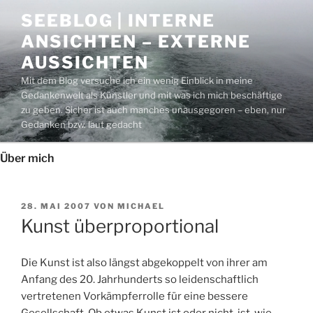
Zum
SEEBLOG | INTERNE
Inhalt
ANSICHTEN – EXTERNE
springen
AUSSICHTEN
Mit dem Blog versuche ich ein wenig Einblick in meine
Gedankenwelt als Künstler und mit was ich mich beschäftige
zu geben. Sicher ist auch manches unausgegoren – eben, nur
Gedanken bzw. laut gedacht
Über mich
VERÖFFENTLICHT
28. MAI 2007
VON
MICHAEL
AM
Kunst überproportional
Die Kunst ist also längst abgekoppelt von ihrer am
Anfang des 20. Jahrhunderts so leidenschaftlich
vertretenen Vorkämpferrolle für eine bessere
Gesellschaft. Ob etwas Kunst ist oder nicht, ist, wie