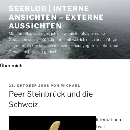
Zum
SEEBLOG | INTERNE
Inhalt
ANSICHTEN – EXTERNE
springen
AUSSICHTEN
Mit dem Blog versuche ich ein wenig Einblick in meine
Gedankenwelt als Künstler und mit was ich mich beschäftige
zu geben. Sicher ist auch manches unausgegoren – eben, nur
Gedanken bzw. laut gedacht
Über mich
VERÖFFENTLICHT
25. OKTOBER 2008
VON
MICHAEL
AM
Peer Steinbrück und die
Schweiz
Internationa
l will