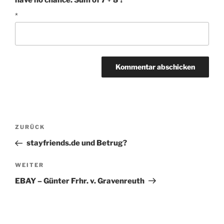
have no chance. Sum of 7 + 8 ?
*
Beitragsnavigation
Vorheriger
ZURÜCK
Beitrag
stayfriends.de und Betrug?
Nächster
WEITER
Beitrag
EBAY – Günter Frhr. v. Gravenreuth