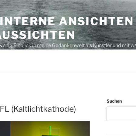
 INTERNE ANSICHTEN
AUSSICHTEN
wenig Einblick in meine Gedankenwelt als Künstler und mit w
s unausgegoren – eben, nur Gedanken bzw. laut gedacht
Suchen
FL (Kaltlichtkathode)