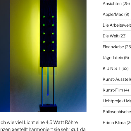
Ansichten
(25)
Apple/Mac
(9)
Die Arbeitswelt
Die Welt
(23)
Finanzkrise
(23
Jägerlatein
(5)
K U N S T
(62)
Kunst-Ausstell
Kunst-Film
(4)
Lichtprojekt 
Philosophisch
ch wie viel Licht eine 4,5 Watt Röhre
Prima Klima
(2
zen gestellt harmoniert sie sehr gut, da