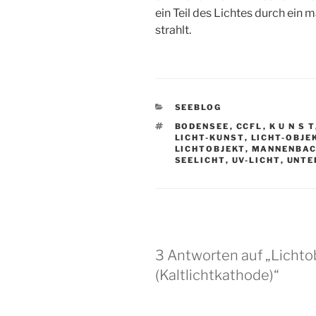
ein Teil des Lichtes durch ein
strahlt.
KATEGORIEN
SEEBLOG
SCHLAGWÖRTER
BODENSEE
,
CCFL
,
K U N S T
LICHT-KUNST
,
LICHT-OBJE
LICHTOBJEKT
,
MANNENBA
SEELICHT
,
UV-LICHT
,
UNTE
3 Antworten auf „Lichto
(Kaltlichtkathode)“