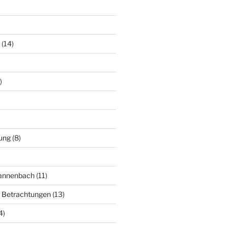
(14)
)
ung
(8)
Mannenbach
(11)
e Betrachtungen
(13)
4)