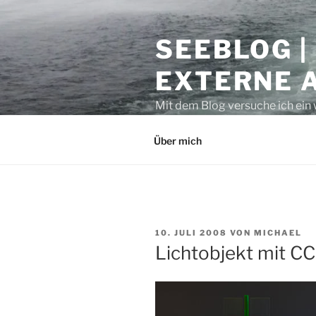
Zum
Inhalt
SEEBLOG |
springen
EXTERNE 
Mit dem Blog versuche ich ein 
geben. Sicher ist auch manche
Über mich
VERÖFFENTLICHT
10. JULI 2008
VON
MICHAEL
AM
Lichtobjekt mit CC