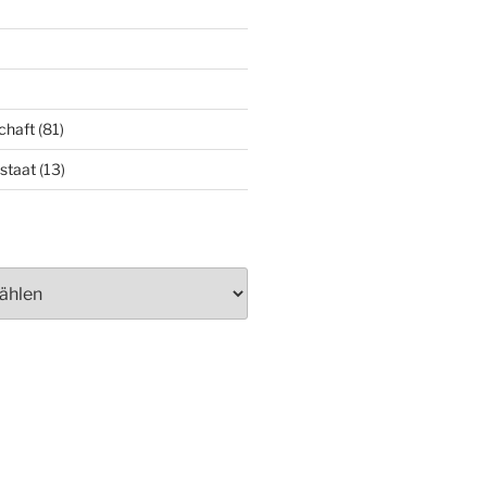
chaft
(81)
staat
(13)