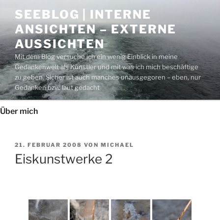
Zum
SEEBLOG | INTERNE
Inhalt
ANSICHTEN – EXTERNE
springen
AUSSICHTEN
Mit dem Blog versuche ich ein wenig Einblick in meine
Gedankenwelt als Künstler und mit was ich mich beschäftige
zu geben. Sicher ist auch manches unausgegoren – eben, nur
Gedanken bzw. laut gedacht
Über mich
VERÖFFENTLICHT
21. FEBRUAR 2008
VON
MICHAEL
AM
Eiskunstwerke 2