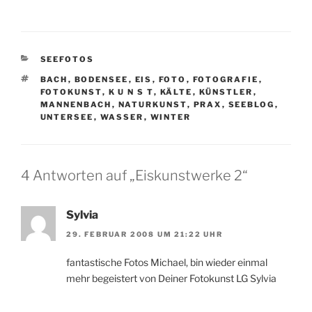
KATEGORIEN
SEEFOTOS
SCHLAGWÖRTER
BACH
,
BODENSEE
,
EIS
,
FOTO
,
FOTOGRAFIE
,
FOTOKUNST
,
K U N S T
,
KÄLTE
,
KÜNSTLER
,
MANNENBACH
,
NATURKUNST
,
PRAX
,
SEEBLOG
,
UNTERSEE
,
WASSER
,
WINTER
4 Antworten auf „Eiskunstwerke 2“
Sylvia
29. FEBRUAR 2008 UM 21:22 UHR
fantastische Fotos Michael, bin wieder einmal
mehr begeistert von Deiner Fotokunst LG Sylvia