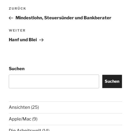
Beitragsnavigation
Vorheriger
ZURÜCK
Beitrag
Mindestlohn, Steuersünder und Bankberater
Nächster
WEITER
Beitrag
Hanf und Blei
Suchen
Suchen
Ansichten
(25)
Apple/Mac
(9)
Die Arbeitswelt
(14)